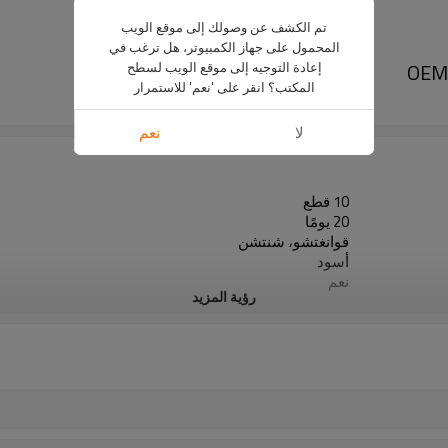
تم الكشف عن وصولك إلى موقع الويب
المحمول على جهاز الكمبيوتر، هل ترغب في
إعادة التوجيه إلى موقع الويب لسطح
المكتب؟ انقر على 'نعم' للاستمرار
تويوتا
لا
نعم
10 قطع
20 يومًا
قوانغتشو، شنتشن
أسود
نعم
رؤية المزيد
سبائك الألومنيوم
مقاوم للماء، مقاوم للعفن، مقاوم للأشعة فوق البنفسجية، م