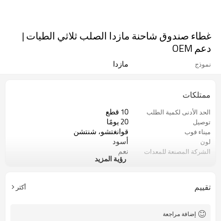
غطاء صندوق شاحنة مازدا الصلب ثلاثي الطيات |
دعم OEM
مازدا
نموذج
ممتلكات
10 قطع
الحد الأدنى لكمية الطلب
20 يومًا
توصيل
قوانغتشو، شنتشن
ميناء فوب
أسود
لون
نعم
الشركة المصنعة للمعدات
رؤية المزيد
الأصلية
سبائك الألومنيوم
مادة
مقاوم للماء، مقاوم للعفن، مقاوم
التوصيف
تقييم
أكثر
للأشعة فوق البنفسجية، مقاوم للغبار
إضافة مراجعة