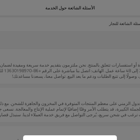
الأسئلة الشائعة حول الخدمة
سئلة الشائعة للتجار
أو استفسارات تتعلق بالمنتج. نحن ملتزمون بتقديم خدمة سريعة ومفيدة لضمان تجر
مخاوفك 
صولًا إلى تتبع الطلبات ودعم ما بعد البيع. تواصل معنا، يسعدنا مساعدتك!
ياسية لدينا بين 15 و20 يوم عمل. ينطبق هذا الجدول الزمني على معظم المنتجات المتوفرة في المخزون و
ة الكبيرة، قد يتطلب الأمر وقتًا إضافيًا لإتمام عملية الإنتاج والمعالجة. نسعى 
ترغب في شحن سريع، يُرجى التواصل مع فريق خدمة العملاء لدينا. سنبذل قصارى ج