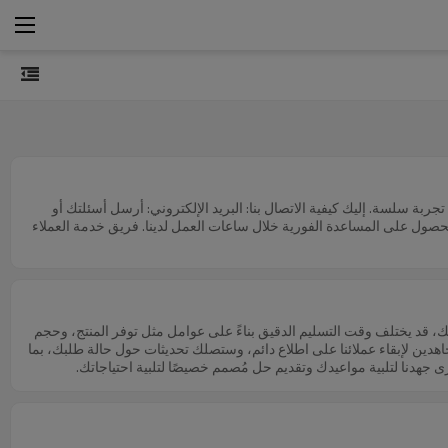
بة سلسة. إليك كيفية الاتصال بنا: البريد الإلكتروني: أرسل أسئلتك أو
إلى tang@utopickup.com، وسوف يقوم فريقنا بالرد عليك خلال 24 إلى 48 ساعة عمل. الهاتف: اتصل بنا مباشرة على الرقم +86-13630198970 للحصول على المساعدة الفورية خلال ساعات العمل لدينا. فريق خدمة العملاء
الجاهزة للشحن. مع ذلك، قد يختلف وقت التسليم الدقيق بناءً على عوامل مثل توفر المنتج، وحجم
جاهدين لإبقاء عملائنا على اطلاع دائم، وستصلك تحديثات حول حالة طلبك، بما
هدنا لتلبية مواعيدك وتقديم حل مُصمم خصيصًا لتلبية احتياجاتك.