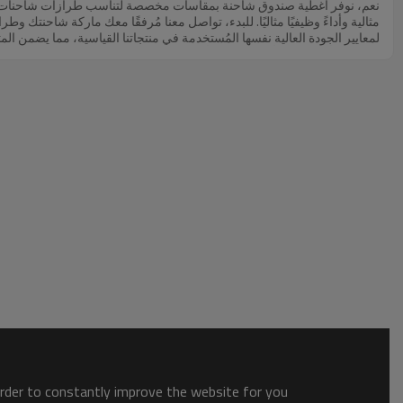
نعم، نوفر أغطية صندوق شاحنة بمقاسات مخصصة لتناسب طرازات شاحنات مح
مثالية وأداءً وظيفيًا مثاليًا. للبدء، تواصل معنا مُرفقًا معك ماركة شاحنتك و
لمعايير الجودة العالية نفسها المُستخدمة في منتجاتنا القياسية، مما يضمن ا
التسليم وأي تفاصيل أخرى تتعلق بأغطية التونو المصممة حسب الطلب.
order to constantly improve the website for you.