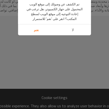
ددة ومتطلبات فريدة. سواءً كان حجم صندوق شاحنتك غير قياسي أو كانت لديك
تم الكشف عن وصولك إلى موقع الويب
طرازها وأبعاد صندوقها. سيُرشدك فريقنا إلى خيارات التخصيص المُتاحة، بما في ذلك أ
المحمول على جهاز الكمبيوتر، هل ترغب في
لمتانة والأداء. يرجى العلم أن الطلبات المخصصة قد تتطلب وقت إنتاج إضافي. تواص
إعادة التوجيه إلى موقع الويب لسطح
المكتب؟ انقر على 'نعم' للاستمرار
لا
نعم
Cookie settings
ssible experience. They also allow us to analyze user behavior in 