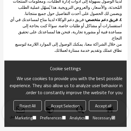
لدينا الوصول بسهولة إلى أدوات إدارة الطلبات، ومعلومات المنتجات
المُحدثة، والأسعار، والعروض الترويجية. هذا يُسهّل عملية الطلب
ويضمن لك الحصول على أحدث التفاصيل حول جميع منتجاتنا.
٤. فريق دعم متخصص:
فريق دعم الوكلاء لدينا متاح لمساعدتك في أي
استفسارات أو مشاكل أو طلبات خاصة. سواءً كنت بحاجة إلى
مساعدة فنية أو مشورة تجارية، فنحن هنا لمساعدتك على تحقيق
النجاح.
من خلال الشراكة معنا، يمكنك الوصول إلى الموارد اللازمة لتوسيع
نطاق عملك وتقديم خدمة ممتازة لعملائك.
Cookie settings
We use cookies to provide you with the best possible
experience. They also allow us to analyze user behavior in
order to constantly improve the website for you.
Reject All
Accept Selection
Accept all
منزل
بحث
فئة
ارسال التحقيق
Marketing
Preferences
Analytics
Necessary