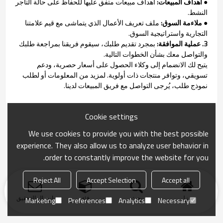
●
أهداف المبيعات:
أهداف مبيعات متفق عليها للحفاظ على حالة التاجر
النشط.
●
ملاءمة السوق:
ملف تعريف الأعمال الذي يتماشى مع قيم علامتنا
التجارية واستراتيجية السوق.
3. عملية الموافقة:
بمجرد تقديم طلبك، سيقوم فريقنا بمراجعة طلبك
والتواصل معك بشأن الخطوات التالية.
يتيح لك الانضمام إلى وكلاء الحصول على أسعار حصرية، ودعم
تسويقي، وتوافر منتجات ذات أولوية. لمزيد من المعلومات أو لطلب
نموذج طلب، يُرجى التواصل مع فريق المبيعات لدينا.
Cookie settings
We use cookies to provide you with the best possible
experience. They also allow us to analyze user behavior in
order to constantly improve the website for you.
Reject All
Accept Selection
Accept all
منزل
بحث
فئة
ارسال التحقيق
Marketing
Preferences
Analytics
Necessary